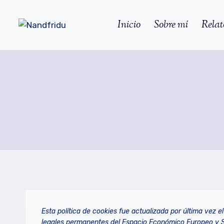
Saltar
al
Inicio
Sobre mí
Relat
contenido
Esta política de cookies fue actualizada por última vez 
legales permanentes del Espacio Económico Europeo y S