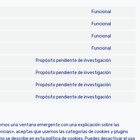
Funcional
C
o
Funcional
C
n
o
s
Funcional
C
n
e
o
s
Funcional
n
C
n
e
t
o
s
Propósito pendiente de investigación
n
t
C
n
e
t
o
o
s
Propósito pendiente de investigación
n
t
C
s
n
e
t
o
o
e
s
Propósito pendiente de investigación
n
t
C
s
n
r
e
t
o
o
e
s
Propósito pendiente de investigación
v
n
t
C
s
n
r
e
i
t
o
o
e
s
v
n
c
t
s
n
r
e
i
t
e
o
e
s
v
n
c
t
remos una ventana emergente con una explicación sobre las
w
s
r
e
i
t
e
o
ncias», aceptas que usemos las categorías de cookies y plugins
o
e
v
n
c
t
k
s
o se describe en esta política de cookies. Puedes desactivar el uso
r
r