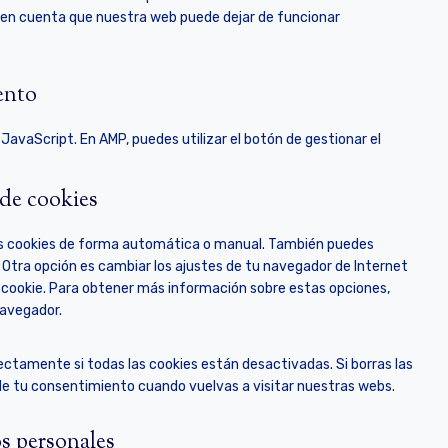
i
t
e
o
a
e
en en cuenta que nuestra web puede dejar de funcionar
d
v
c
t
p
s
d
r
p
i
e
o
o
e
e
v
r
c
l
s
l
r
n
i
e
e
ento
i
e
y
v
c
c
s
g
t
r
l
i
e
e
s
o
e
v
 JavaScript. En AMP, puedes utilizar el botón de gestionar el
a
c
-
y
o
s
i
n
e
b
o
g
p
c
g
t
l
u
 de cookies
l
e
e
i
o
t
e
e
v
k
c
u
-
 las cookies de forma automática o manual. También puedes
d
a
t
k
b
f
 Otra opción es cambiar los ajustes de tu navegador de Internet
r
o
s
e
o
 cookie. Para obtener más información sobre estas opciones,
i
k
n
navegador.
o
t
s
s
ctamente si todas las cookies están desactivadas. Si borras las
de tu consentimiento cuando vuelvas a visitar nuestras webs.
os personales