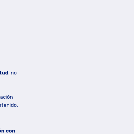
etud
, no
mación
ntenido,
ón con